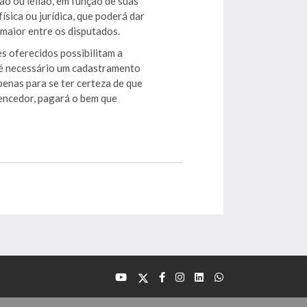
ão ou leilão, em função de suas
ísica ou jurídica, que poderá dar
 maior entre os disputados.
es oferecidos possibilitam a
, é necessário um cadastramento
penas para se ter certeza de que
vencedor, pagará o bem que
ces, presencialmente, no dia e
rnet por intermédio do
eferida pelo juízo.
as seguintes condições
:
rar-se, antecipadamente,
ntos solicitados no momento do
2 horas.
 participação online no leilão,