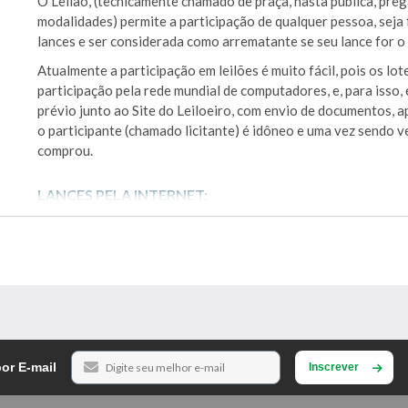
O Leilão, (tecnicamente chamado de praça, hasta pública, preg
modalidades) permite a participação de qualquer pessoa, seja f
lances e ser considerada como arrematante se seu lance for o
Atualmente a participação em leilões é muito fácil, pois os lot
participação pela rede mundial de computadores, e, para isso
prévio junto ao Site do Leiloeiro, com envio de documentos, a
o participante (chamado licitante) é idôneo e uma vez sendo 
comprou.
LANCES PELA INTERNET:
Os interessados em participar do leilão/praça poderão dar lan
hora marcados para a realização do leilão/praça, ou pela inte
site:
www.rymerleiloes.com.br
, dependendo da modalidade d
Os interessados em ofertar lances
on line
, deverão observar 
1)
Para ofertar lances online, o interessado deverá cadast
no site www.rymerleiloes.com.br, encaminhando os docume
or E-mail
cadastramento, os quais serão analisados no prazo de até 7
Inscrever
O cadastramento é gratuito e requisito indispensável para a